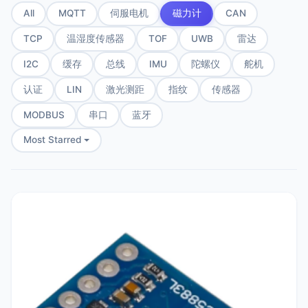
All
MQTT
伺服电机
磁力计
CAN
TCP
温湿度传感器
TOF
UWB
雷达
I2C
缓存
总线
IMU
陀螺仪
舵机
认证
LIN
激光测距
指纹
传感器
MODBUS
串口
蓝牙
Most Starred