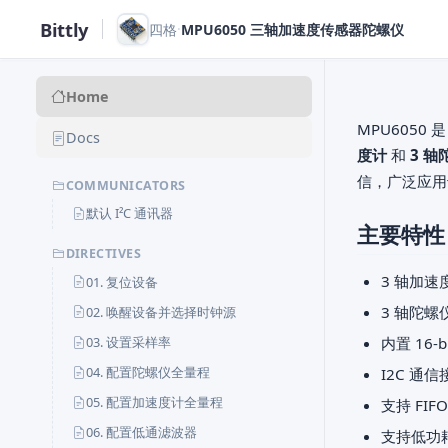
Bittly
·
四格
MPU6050 三轴加速度传感器陀螺仪
Home
MPU6050
Docs
度计
和
3 轴
信，广泛应用
COMMUNICATORS
默认 I²C 通讯器
主要特性
DIRECTIVES
3 轴加速度计
01. 复位设备
3 轴陀螺仪（
02. 唤醒设备并选择时钟源
03. 设置采样率
内置 16-b
04. 配置陀螺仪全量程
I2C 通信
05. 配置加速度计全量程
支持 FIF
06. 配置低通滤波器
支持低功