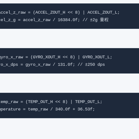
accel_z_raw = (ACCEL_ZOUT_H << 8) | ACCEL_ZOUT_L;

gyro_x_raw = (GYRO_XOUT_H << 8) | GYRO_XOUT_L;

temp_raw = (TEMP_OUT_H << 8) | TEMP_OUT_L;
