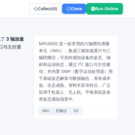
Collect
(0)
Clone
Run Online
成了
3 轴加速
MPU6050 是一款常用的六轴惯性测量
C 接口与主控通
单元（IMU），集成三轴加速度计与三
轴陀螺仪，可实时感知设备的姿态、倾
斜和运动状态，通过 I²C 接口与主控通
信，并内置 DMP（数字运动处理器）用
于基础姿态解算与数据融合，具有成本
低、生态成熟、资料丰富等特点，广泛
应用于机器人、无人机、平衡系统及各
类姿态感知场景中。
IMU
陀螺仪
I2C