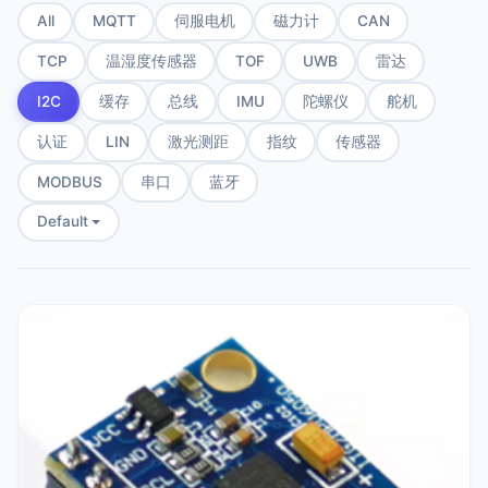
All
MQTT
伺服电机
磁力计
CAN
TCP
温湿度传感器
TOF
UWB
雷达
I2C
缓存
总线
IMU
陀螺仪
舵机
认证
LIN
激光测距
指纹
传感器
MODBUS
串口
蓝牙
Default