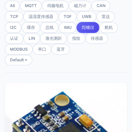
All
MQTT
伺服电机
磁力计
CAN
TCP
温湿度传感器
TOF
UWB
雷达
I2C
缓存
总线
IMU
陀螺仪
舵机
认证
LIN
激光测距
指纹
传感器
MODBUS
串口
蓝牙
Default