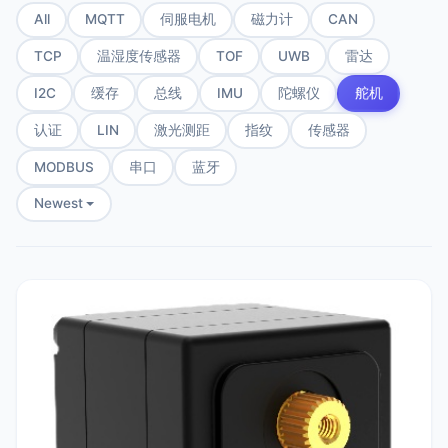
All
MQTT
伺服电机
磁力计
CAN
TCP
温湿度传感器
TOF
UWB
雷达
I2C
缓存
总线
IMU
陀螺仪
舵机
认证
LIN
激光测距
指纹
传感器
MODBUS
串口
蓝牙
Newest