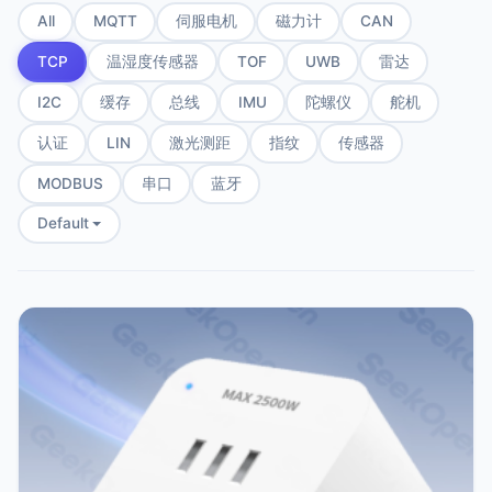
All
MQTT
伺服电机
磁力计
CAN
TCP
温湿度传感器
TOF
UWB
雷达
I2C
缓存
总线
IMU
陀螺仪
舵机
认证
LIN
激光测距
指纹
传感器
MODBUS
串口
蓝牙
Default