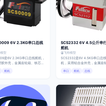
0009 6V 2.3KG串口总线
SCS2332 6V 4.5公斤
舵机
特模型
飞特模型
009是6V 2.3KG串口总线舵机，
SCS2332是6V 4.5KG串口总
塑胶外壳，金属齿轮箱、铁芯电
机，采用铝合金外壳，金属齿
飞特自主研发的TTL控制板，高
空心杯电机、飞特自主研发的T
舵机
串口
舵机
总线
电位器，25T型输出头。堵转扭
制板，高品质电位器，25T型
3kg.cm，有效控制角度为
头。堵转扭矩4.5kg.cm，有
0°，具有伺服模式和连续转电机
度为300°，具有伺服模式和连
模式，反馈位置、速度、电压、
电机工作模式，反馈位置、速
、负载参数，从而实现过载保
压、温度、负载参数，从而实
适合应用于教学、创客、机器人
保护。适合应用于教学、创客
等小扭力传动应用场景。
人关节等小扭力传动应用场景