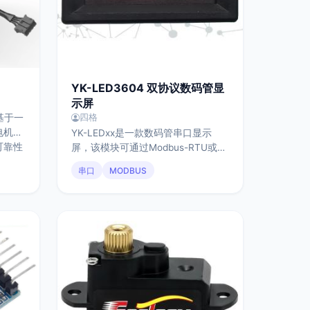
YK-LED3604 双协议数码管显
示屏
基于一
四格
电机、
YK-LEDxx是一款数码管串口显示
可靠性
屏，该模块可通过Modbus-RTU或字
凑，安
符协议更改数码管显示内容，可修改
串口
MODBUS
大扭矩
波特率为下列任意值:4800、9600、
19200、38400、57600、115200。
数据位8，校验 None，停止位1。设
置参数可通过指令掉电保存。支持4
挡亮度选择、自定义闪烁;支持
Modbus-RTU协议的0x03、0x06、
0x10功能码;支持整数、浮点数、字
符、段码等显示模式。