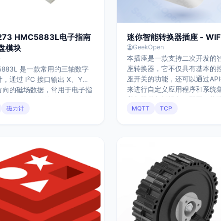
273 HMC5883L电子指南
迷你智能转换器插座 - WIFI
盘模块
GeekOpen
本插座是一款支持二次开发的
格
座转换器，它不仅具有基本的
5883L 是一款常用的三轴数字
座开关的功能，还可以通过AP
，通过 I²C 接口输出 X、Y、Z
来进行自定义应用程序和系统
方向的磁场数据，常用于电子指
我们提供包括设备、配网、物
和航向角计算。其测量结果与模
磁力计
MQTT
TCP
台等二次开发调试和控制的完
装方向及周围磁环境密切相关，
件产品。
应用中通常需要进行校准与修
广泛应用于机器人、嵌入式系统
航相关场景中。