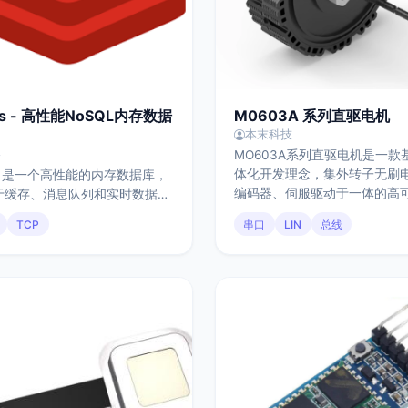
is - 高性能NoSQL内存数据
M0603A 系列直驱电机
本末科技
MO603A系列直驱电机是一款
格
体化开发理念，集外转子无刷
is 是一个高性能的内存数据库，
编码器、伺服驱动于一体的高
于缓存、消息队列和实时数据处
永磁同步电动机，具备结构紧
采用基于 TCP 的
TCP
串口
LIN
总线
装方便，运行稳定，小体积、
Redis Serialization
等特点。
tocol）协议进行通信，协议本身
简单、可读性强，使用请求-响
型，客户端以文本化指令发送命
服务端返回结构化结果（如字符
整数、数组或错误）。正因为协
、解析成本低，Redis 能在高
场景下保持极低延迟和高吞吐。