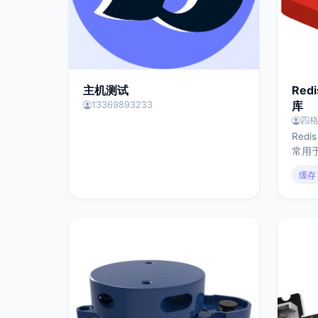
主机测试
Red
库
13369893233
四
Red
常用
理。它
缓存
RESP（
Pro
非常
应模
令，
串、
议轻量
并发