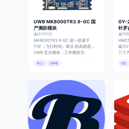
UWB MK8000TR3.9-GC 国
GY-
产测距模块
针罗
硅传科技
四
MK8000TR3.9-GC 是一款基于
HMC
TOF（飞行时间）算法 的高精度
磁力计
UWB 定位模块，工作频段为
三个
3743.6–4243.6 MHz，在典型应用
南针
串口
UWB
I2C
场景下可实现 10–30 cm 级定位精
块安
度。模块支持 150 m 通信距离，具
实际
备良好的抗干扰能力，适合高密度并
正，
行定位应用。模块采用紧凑封装
及导
（15.15 × 21.76 mm），支持 UART
接口，功耗低（工作电流约 43
mA，休眠可低至 µA 级），可选 陶
瓷天线或外置天线，部署灵活，支
持“一拖三”基站架构。