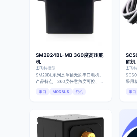
SM2924BL-MB 360度高压舵
SCS
机
舵机
飞特模型
飞
SM29BL系列是单轴无刷串口电机。
SCS
产品特点：360度任意角度可控、小
采用
体积、加厚全钢齿轮组、高寿命（29
机、
串口
MODBUS
舵机
串口
款齿轮加厚），广泛应用于工业物流
品质
控制体系。
矩2.
30
工作
温度
护。
关节