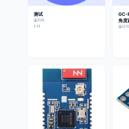
测试
GC-
角度
四格
1·11
硅