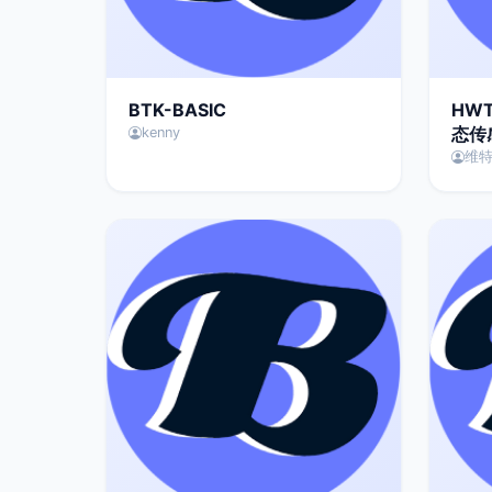
BTK-BASIC
HW
态传
kenny
维