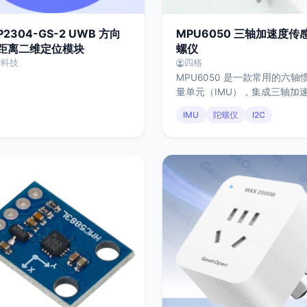
P2304-GS-2 UWB 方向
MPU6050 三轴加速度传
距离二维定位模块
螺仪
传科技
四格
MPU6050 是一款常用的六轴
量单元（IMU），集成三轴加
与三轴陀螺仪，可实时感知设
IMU
陀螺仪
I2C
态、倾斜和运动状态，通过 I²C
与主控通信，并内置 DMP（
动处理器）用于基础姿态解算
融合，具有成本低、生态成熟
丰富等特点，广泛应用于机器
人机、平衡系统及各类姿态感
中。