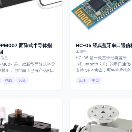
-FPM007 面阵式半导体指
HC-05 经典蓝牙串口通信
组
四格
HC-05 是一款基于经典蓝牙
力信息
（Bluetooth 2.0）的串口通
FPM007 是一款新型面阵式半导
支持 SPP 协议，可将单片机的
纹模组，与市面上已有产品相
UART 串口无线化使用。模块
该模组具有体积小，功耗低，识
指纹
认证
蓝牙
串口
从模式切换，可通过 AT 指令
度快，识别准确度高等优势。尤
称、配对密码和串口参数，使
合应用于门锁、读卡器和保险箱
活、资料成熟、成本低，常用
积较 小、使用电池供电的设备
Arduino、STM32 等设备的
低功耗的同时可以保持优异的反
与数据传输。需要注意的是，HC
能及高速的识别速度。
不支持 BLE，且 iOS 系统原
SPP，适合教学、原型验证和
试场景。