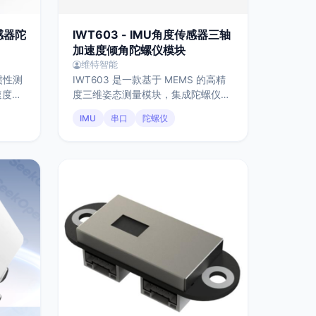
感器陀
IWT603 - IMU角度传感器三轴
加速度倾角陀螺仪模块
维特智能
惯性测
IWT603 是一款基于 MEMS 的高精
速度计
度三维姿态测量模块，集成陀螺仪、
备的姿
加速度计和地磁传感器，搭载自主
IMU
串口
陀螺仪
 接口
Kalman 滤波算法，可在动态环境下
数字运
实时输出姿态，精度可达 0.1°，更新
与数据
率最高 1000Hz。模块支持
、资料
TTL/USB 接口、宽电压供电及温度
人、无
补偿，适用于机器人控制、运动捕捉
知场景
和姿态监测等高精度场景。