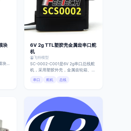
模块
6V 2g TTL塑胶壳金属齿串口舵
机
飞特模型
信模块，
SC-0002-C001是6V 2g串口总线舵
机，采用塑胶外壳，金属齿轮箱、无
支持主
芯电机、飞特自主研发的TTL控制
串口
舵机
总线
配置名
板，高品质电位器，28T型输出头。
用灵
堵转扭矩0.7kg.cm，有效控制角度为
于
270°，具有伺服模式和连续转电机工
无线调试
作模式，反馈位置、速度、电压、温
-05
度、负载参数，从而实现过载保护。
生不支持
适合应用于教学、创客、机器人关节
工程调
等小扭力传动应用场景。