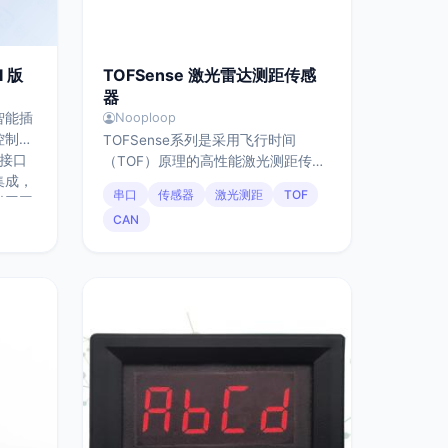
 版
TOFSense 激光雷达测距传感
器
智能插
Nooploop
控制插
TOFSense系列是采用飞行时间
I接口
（TOF）原理的高性能激光测距传感
集成，
器，具备3厘米至8米的宽范围测量能
串口
传感器
激光测距
TOF
联网平
力，分辨率高达1毫米，并以30Hz频
CAN
整软硬
率实时输出数据。其视场角最大可调
至27°，适应多种安装与探测场景。
该系列支持UART与CAN通信接口，
提供主动上报与查询应答两种灵活的
数据输出模式，并具备多传感器级联
功能，便于构建扩展的测距网络。部
分型号还集成了互补I/O电平输出，
可直接联动控制外围设备，系统集成
度高，适用于机器人、工业自动化、
智能安防等领域对精度与实时性要求
严苛的测距应用。