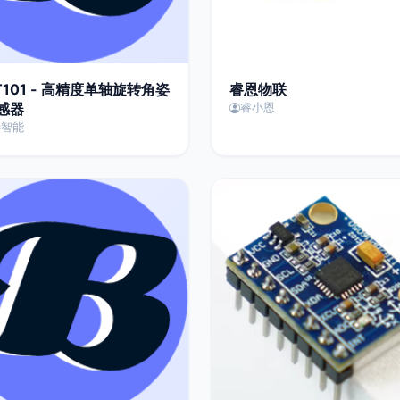
T101 - 高精度单轴旋转角姿
睿恩物联
感器
睿小恩
特智能