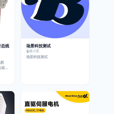
串行总线
场景科技测试
睿小恩
场景科技测试
线舵
轮箱、
TL控
输出
效控制角
续转
度、电
现过载
、机器
。